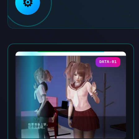
⚙️
DATA-01