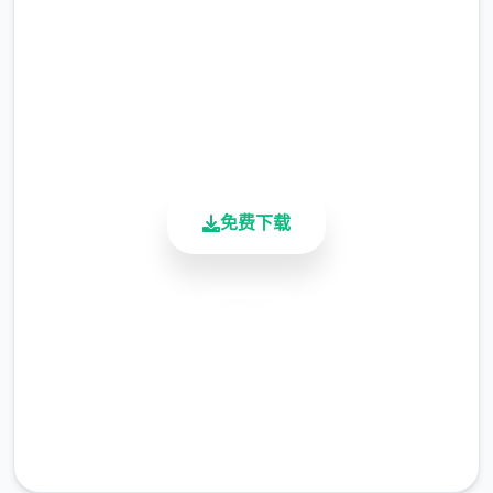
2.3M+
总下载量
4.9/5
用户评分
900K+
活跃用户
免费下载
安全下载
高速安装
完全免费
客服支持