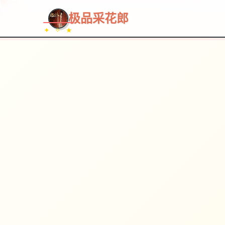
极品采花郎
✦ ✧ ★