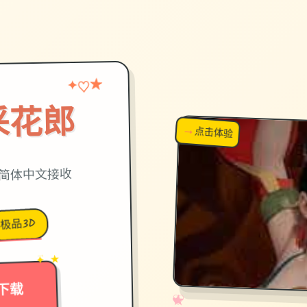
★
♡
✦
采花郎
→
↗
点击体验
超棒！
,官方简体中文接收
极品3D
→
✦ ★
下载
✧
♡
★
♥