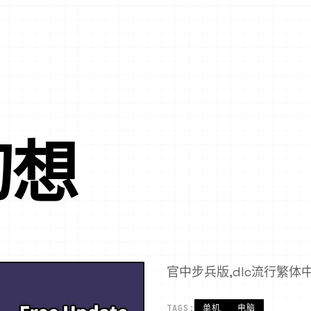
幻想
官中步兵版,dlc流行繁体
TAGS:
单机
电脑