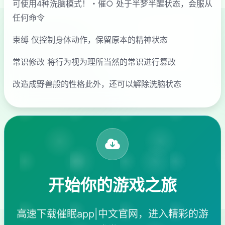
可使用4种洗脑模式！・催○ 处于半梦半醒状态，会服从
任何命令
束缚 仅控制身体动作，保留原本的精神状态
常识修改 将行为视为理所当然的常识进行篡改
改造成野兽般的性格此外，还可以解除洗脑状态
开始你的游戏之旅
高速下载催眠app|中文官网，进入精彩的游