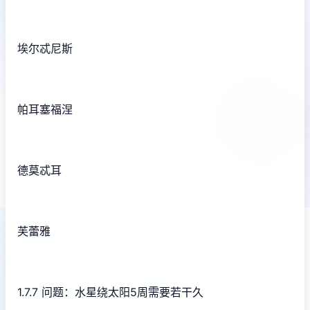
埃尔忒尼斯
帕耳塞福涅
德莫忒耳
芙蕾雅
1.7.7 问题：水星绕太阳5周需要若干久