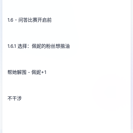
1.6 - 问答比赛开启前
1.6.1 选择：佩妮的粉丝想揩油
帮她解围 - 佩妮+1
不干涉