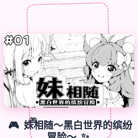

🎮
🎮
妹相随～黑白世界的缤纷
冒险～
✨