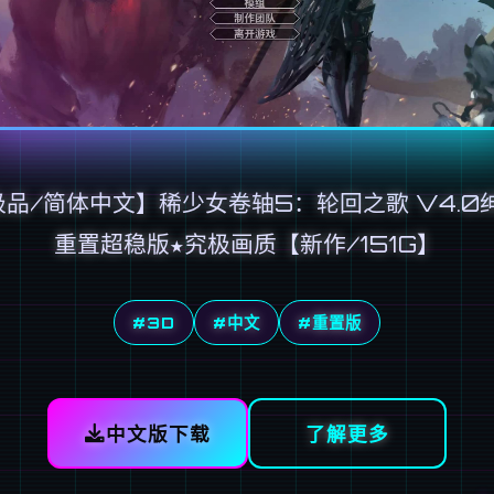
极品/简体中文】稀少女卷轴5：轮回之歌 V4.0
重置超稳版★究极画质【新作/151G】
#3D
#中文
#重置版
中文版下载
了解更多