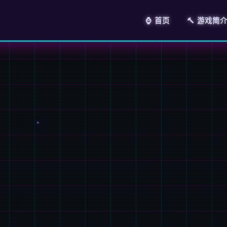
⌚ 首页
🔨 游戏简