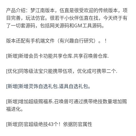
产品介绍：梦江南版本，伍直是很受欢迎的传统版本，项
目完善，玩法仿官。很若干小伙伴伍直在找，今天终于有
了一切套源码，包括网关源码和GM工具源码。
版本还配有手机端文件（有兴趣自行研究）。 ！
[新增]新增会员卡功能共享仓库.共享召唤兽仓库.
[优化]同等级法宝只能携带伍项，优化成可携带二个.
[新增[新增灵饰自选礼包.道具自选礼包。
[新增]增加超级赐福系.召唤兽可通过携带绝技数量增加赐
福进化。
[新增]防官超级绝技43个！依据防官属性