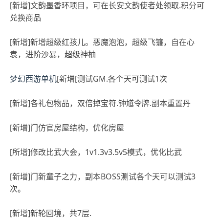
[新增]文韵墨香环项目，可在长安文韵使者处领取.积分可
兑换商品
[新增]新增超级红孩儿。恶魔泡泡，超级飞镰，自在心
袁，进阶沙暴，超级神柚
梦幻西游单机
[新增[测试GM.各个天可测试1次
[新增]各礼包物品，双倍掉宝符.钟馗令牌.副本重置丹
[新增]门仿官房屋结构，优化房屋
[所增]修改比武大会，1v1.3v3.5v5模式，优化比武
[新增]门新童子之力，副本BOSS测试各个天可以测试3
次。
[新增]新轮回境，共7层.