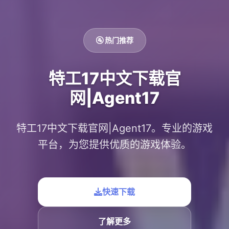
🚰 热门推荐
特工17中文下载官
网|Agent17
特工17中文下载官网|Agent17。专业的游戏
平台，为您提供优质的游戏体验。
快速下载
了解更多