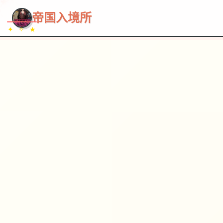
~~~
★
♡
✦
✧
♥
~
→
↗
帝国入境所
✦ ✧ ★