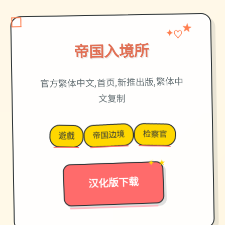
★
♡
✦
帝国入境所
官方繁体中文,首页,新推出版,繁体中
文复制
检察官
帝国边境
遊戲
→
✦ ★
汉化版下载