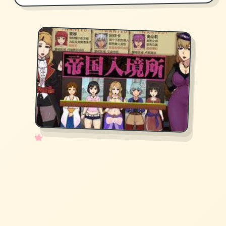
✧
♡
★
♥