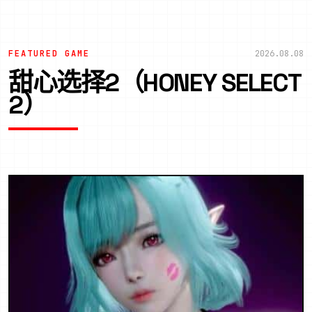
FEATURED GAME
2026.08.08
甜心选择2（HONEY SELECT
2）