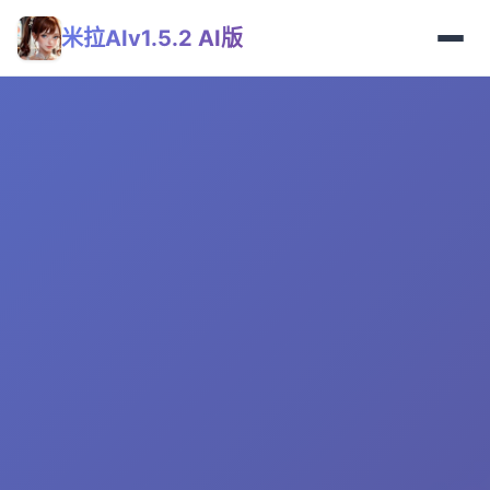
米拉AIv1.5.2 AI版