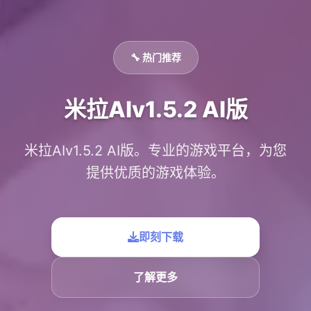
🔧 热门推荐
米拉AIv1.5.2 AI版
米拉AIv1.5.2 AI版。专业的游戏平台，为您
提供优质的游戏体验。
即刻下载
了解更多