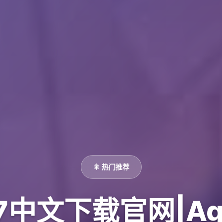
🎇 热门推荐
7中文下载官网|Age