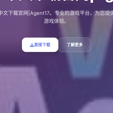
7中文下载官网|Agent17。专业的游戏平台，为您提
游戏体验。
直接下载
了解更多