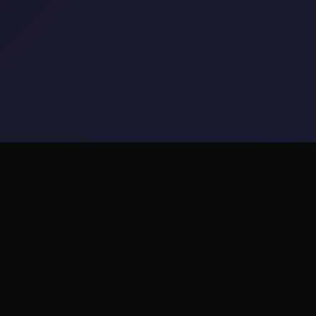
☀️ 玩法说明