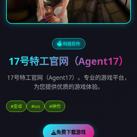
🗳️ 科技巨作
17号特工官网（Agent17）
17号特工官网（Agent17）。专业的游戏平台，
为您提供优质的游戏体验。
#安卓
#ios
#神作
免费下载游戏