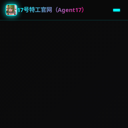
17号特工官网（Agent17）