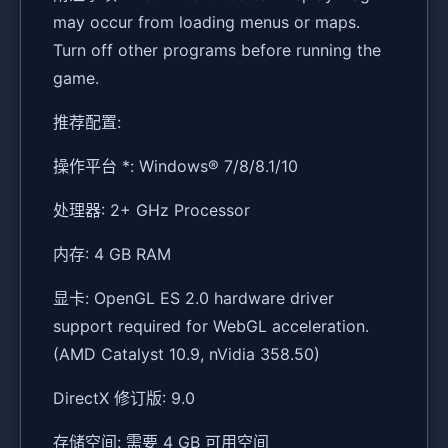
may occur from loading menus or maps.
Turn off other programs before running the
game.
推荐配置:
操作平台 *: Windows® 7/8/8.1/10
处理器: 2+ GHz Processor
内存: 4 GB RAM
显卡: OpenGL ES 2.0 hardware driver
support required for WebGL acceleration.
(AMD Catalyst 10.9, nVidia 358.50)
DirectX 修订版: 9.0
存储空间: 需要 4 GB 可用空间