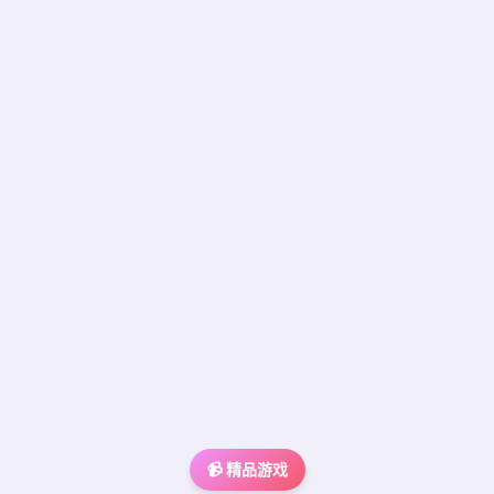
📹 精品游戏