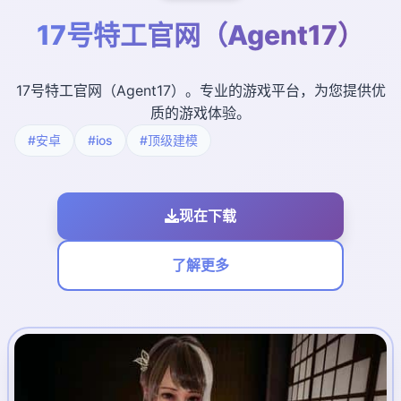
17号特工官网（Agent17）
17号特工官网（Agent17）。专业的游戏平台，为您提供优
质的游戏体验。
#安卓
#ios
#顶级建模
现在下载
了解更多