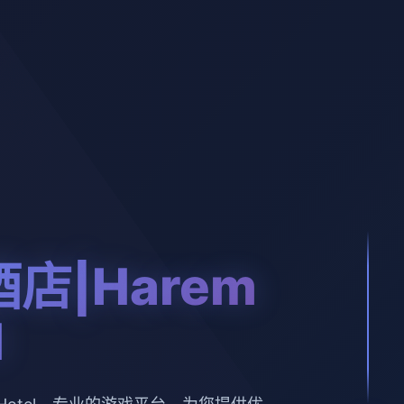
店|Harem
l