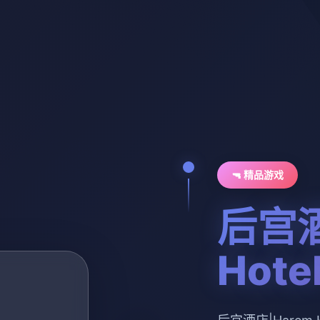
🔫 精品游戏
后宫酒
Hote