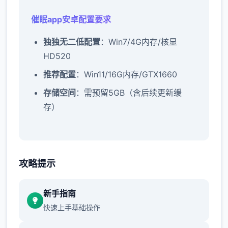
催眠app安卓配置要求
​独独无二低配置​
​：Win7/4G内存/核显
HD520
​推荐配置​
​：Win11/16G内存/GTX1660
​存储空间​
​：需预留5GB（含后续更新缓
存）
催眠app教程：
攻略提示
新增chuang戏功能
新手指南
当下可以进行床戏教学了
快速上手基础操作
体育仓库和保健室均可触发chuang戏，但目