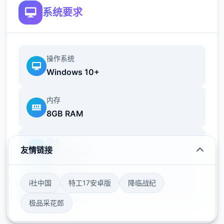
系统要求
可在无人的走廊、教学楼后、体育仓库等各种
场景中进行调教（目前开发中）
洗脑后，可以随意掉落衣服、让其穿上漏风的
操作系统
装扮，并用玩具、手自由玩
Windows 10+
t教结束后会清除期间的记忆，t教环节终止。
内存
即使记忆被消除，随着逐渐被开发，对方的态
8GB RAM
度也会逐渐改变
显卡
友情链接
GTX 1060
i社中国
特工17安卓版
降临战纪
存储空间
50GB
极品采花郎