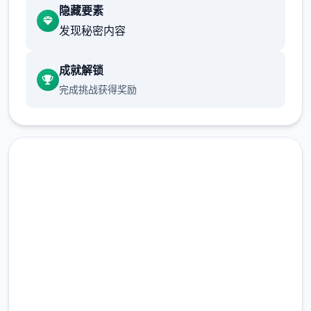
前体育仓库尚未实装
隐藏要素
发现秘密内容
保健室原本计划在特定时机解锁，但为方便进
度报告版领略，现调整为人物等级≥10时开放
成就解锁
新增毛剃除功能
完成挑战获得奖励
当下可以用剃刀自由修剪毛形状
该功能其实早已开发达成，但因未添加到UI
中，此前无法在正式娱乐中使用。
由于剃刀加入物品栏会导致道具过不少量，目
前暂需通过涂鸦功能面板使用（未来可能调
高速下载 催眠app|中文官网
整）
完整版游戏，免费体验
2.3M+
涂鸦功能原计划高等级解锁，但进度报告版中
总下载量