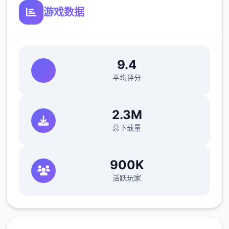
游戏数据
MAX！
独独无二近在漫画或CG合集中常见的“催眠
APP公寓”，难道你不想试试看吗…
9.4
这款娱乐高度还原了使用催眠APP进行t教的真
平均评分
实领略，是独种沉浸式模拟娱乐！并非固定流
程的被动观赏，而是让你化身主角，随心所欲
2.3M
地t教女孩！
总下载量
根据不同玩法，女主角会通过丰富的台词和动
画给予不少量样反馈
900K
相较于前作《用洗脑APP对高傲大小姐为所欲
活跃玩家
为的模拟娱乐》，本作整个面强化！
新增语、换装等设置及追加姿势，自由度大幅
提升！t教设置