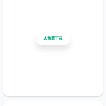
等级≥20即可使用
4.9/5
用户评分
※注意
：暂无毛发再生功能，若需恢复原状，
900K+
请删除SavedImage文件夹
活跃用户
其他注意事项
免费下载
与前作相比，当前新版运行可能较卡顿，正式
版将进行优化
可领略至t教等级30
安全下载
高速安装
开放场景：走廊、教室、校舍后、保健室
完全免费
洗脑模式支持催眠和束缚玩法
客服支持
参数未调整，人物可能容易起飞
反馈与问题报告请通过Discord服务器提交
（正式版发布前仅限支援者访问,自由度