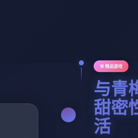
🛠️ 精品游戏
与青
甜密
活