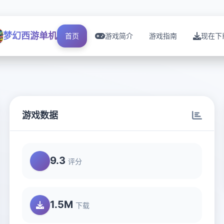
梦幻西游单机
首页
游戏简介
游戏指南
现在下
游戏数据
9.3
评分
1.5M
下载