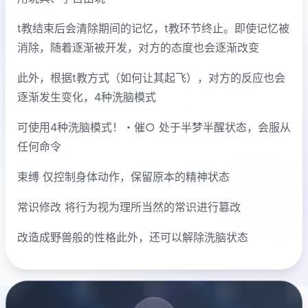
t教结束后会清除期间的记忆，t教环节终止。即使记忆被
消除，随着逐渐被开发，对方的态度也会逐渐改变
此外，根据t教方式（如何让其起飞），对方的反应也会
逐渐发生变化，4种洗脑模式
可使用4种洗脑模式！・催○ 处于半梦半醒状态，会服从
任何命令
束缚 仅控制身体动作，保留原本的精神状态
常识修改 将行为视为理所当然的常识进行篡改
改造成野兽般的性格此外，还可以解除洗脑状态