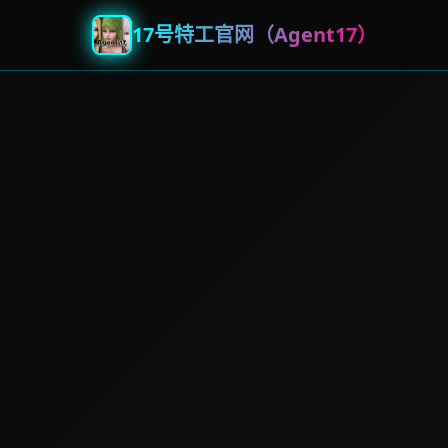
17号特工官网（Agent17）