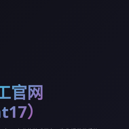
特工官网
t17）