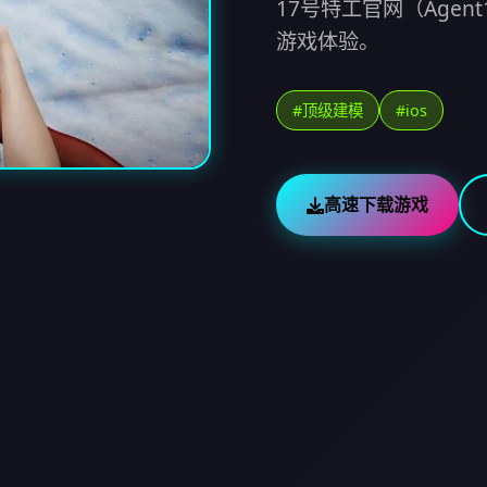
17号特工官网（Age
游戏体验。
#顶级建模
#ios
高速下载游戏