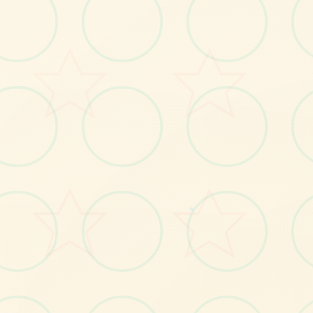
No.1
★