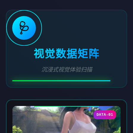
🩺
视觉数据矩阵
沉浸式视觉体验扫描
DATA-01