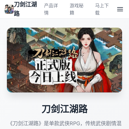
刀剑江湖
产品详
游戏秘
马上下
情
籍
载
路
刀剑江湖路
《刀剑江湖路》是单款武侠RPG，传统武侠剧情混