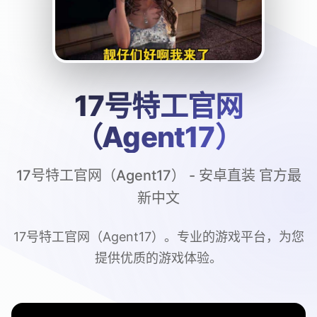
17号特工官网
（Agent17）
17号特工官网（Agent17） - 安卓直装 官方最
新中文
17号特工官网（Agent17）。专业的游戏平台，为您
提供优质的游戏体验。