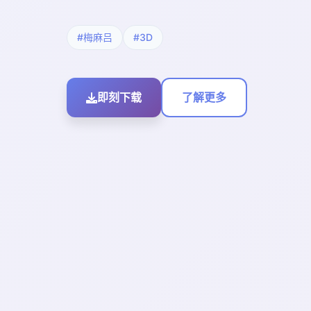
#梅麻吕
#3D
即刻下载
了解更多