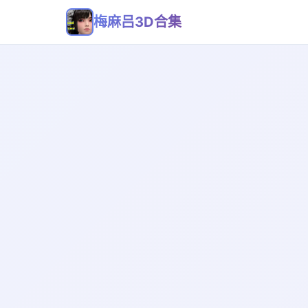
梅麻吕3D合集