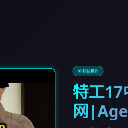
📢 科技巨作
特工1
网|Age