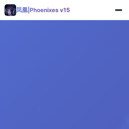
凤凰|Phoenixes v15