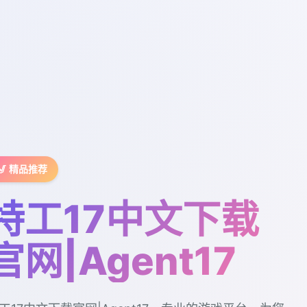
🎷 精品推荐
特工17中文下载
官网|Agent17