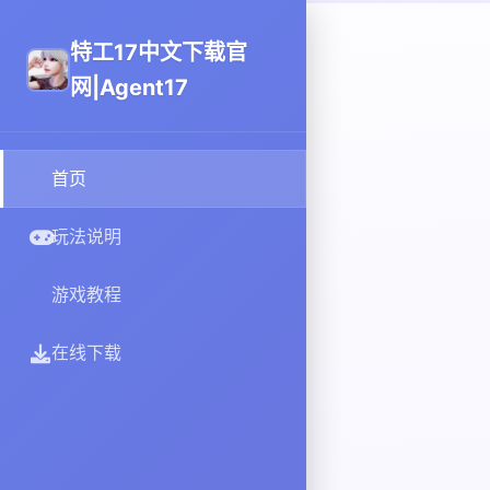
特工17中文下载官
网|Agent17
首页
玩法说明
游戏教程
在线下载