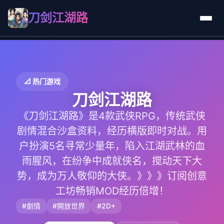
刀剑江湖路
📐 热门游戏
刀剑江湖路
《刀剑江湖路》是4款武侠RPG，传统武侠
剧情混合沙盒资料，经历横版即时对战。用
户扮演5名寻常少量年，陷入江湖武林的血
雨腥风，在纷争中成就侠名，搅动天下大
势，成为万人敬仰的大侠。》》》订阅创意
工坊畅销MOD经历倍增！
#劇情
#開放世界
#2D+