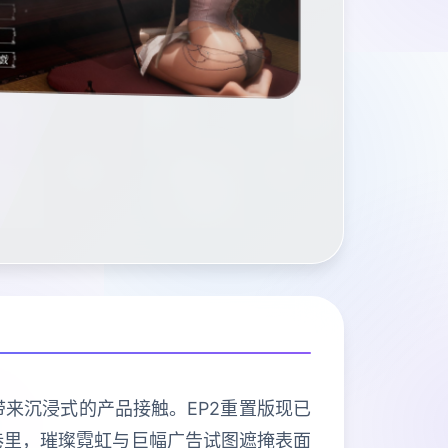
带来沉浸式的产品接触。EP2重置版现已
巷里，璀璨霓虹与巨幅广告试图遮掩表面