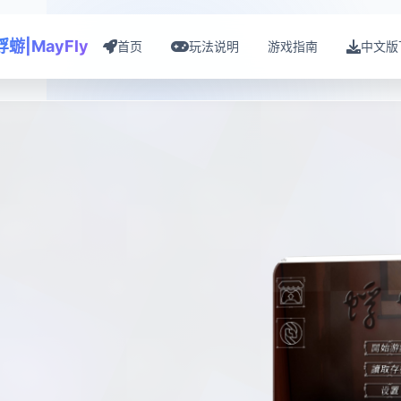
蜉蝣|MayFly
首页
玩法说明
游戏指南
中文版