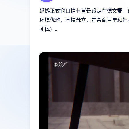
蜉蝣正式窗口情节背景设定在德文郡，
环境优雅，高楼耸立，是富商巨贾和社
团体）。