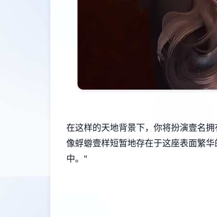
在这样的天地背景下，你将扮演壹名拥
像蜉蝣壹样短暂地存在于这座表面繁华
中。"