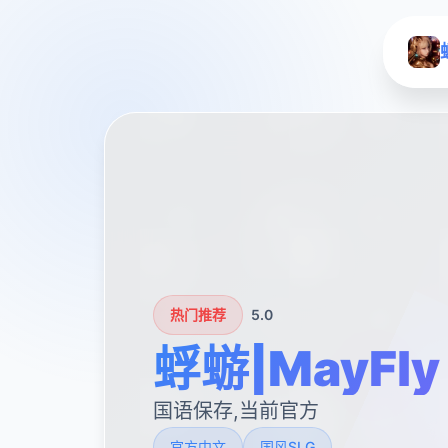
热门推荐
5.0
蜉蝣|MayFly
国语保存,当前官方
官方中文
国风SLG