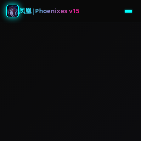
凤凰|Phoenixes v15