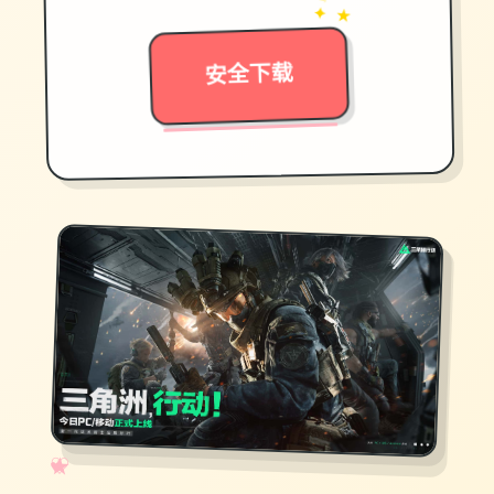
→
✦ ★
安全下载
✧
♡
★
♥