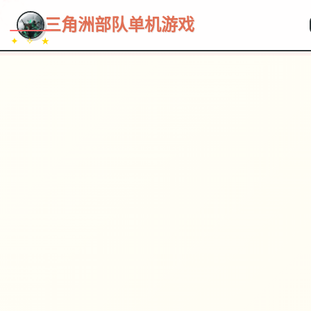
~~~
★
♡
✦
✧
♥
~
三角洲部队单机游戏
✦ ✧ ★